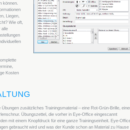
n können.
nformationen
en, Liegen,
cht? Wie oft,
 alle
stellungen
ndividuellen
komplette
ermine,
ige Kosten
ALTUNG
 Übungen zusätzliches Trainingsmaterial – eine Rot-Grün-Brille, eine
enschnur. Übungszettel, die vorher in Eye-Office eingescannt
en mit einem Knopfdruck für eine ganze Trainingseinheit. Eye-Offic
ungen gebraucht wird und was der Kunde schon an Material zu Hause